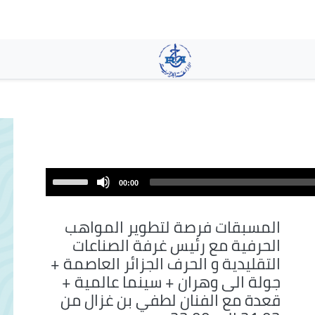
تجاوز
إلى
المحتوى
الرئيسي
Use
00:00
Up/Down
Arrow
المسبقات فرصة لتطوير المواهب
keys
الحرفية مع رئيس غرفة الصناعات
to
التقليدية و الحرف الجزائر العاصمة +
increase
جولة الى وهران + سينما عالمية +
or
قعدة مع الفنان لطفي بن غزال من
decrease
volume.