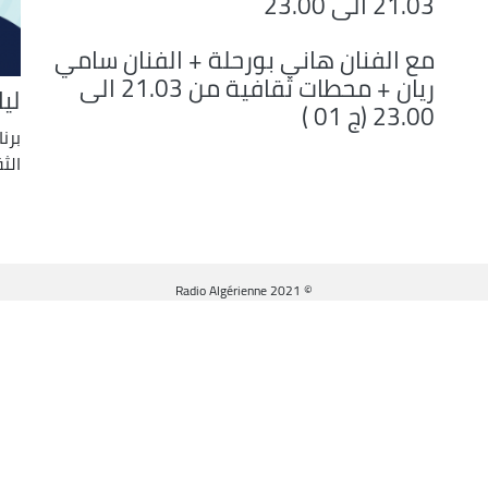
21.03 الى 23.00
مع الفنان هاني بورحلة + الفنان سامي
ريان + محطات ثقافية من 21.03 الى
ليا
23.00 (ج 01 )
برن
الث
© Radio Algérienne 2021