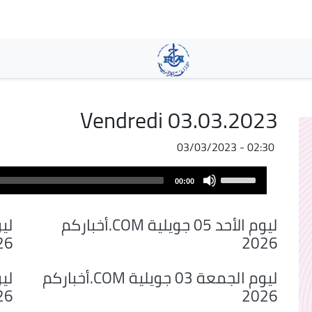
تجاوز
إلى
المحتوى
الرئيسي
Vendredi 03.03.2023
03/03/2023 - 02:30
Audio
Use
00:00
Player
Up/Down
Arrow
أخباركم.COM ليوم الأحد 05 جويلية
keys
26
2026
to
increase
أخباركم.COM ليوم الجمعة 03 جويلية
or
26
2026
decrease
volume.