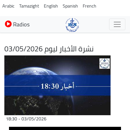
Aller
Arabic
Tamazight
English
Spanish
French
au
contenu
Radios
principal
نشرة الأخبار ليوم 03/05/2026
Image
03/05/2026 - 18:30
Fichier