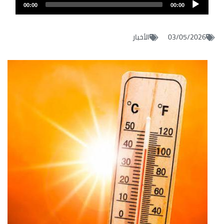
Audio
audio
00:00
00:00
layer
03/05/2026
الأخبار