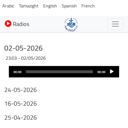
Aller
Arabic
Tamazight
English
Spanish
French
au
contenu
Radios
principal
02-05-2026
02/05/2026 - 23:03
Fichier
Audio
audio
00:00
00:00
layer
24-05-2026
16-05-2026
25-04-2026