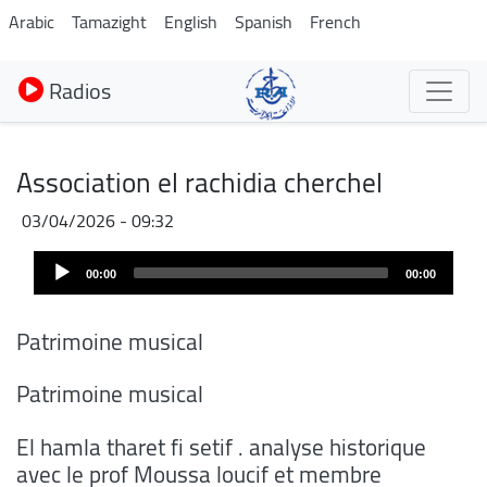
Aller
Arabic
Tamazight
English
Spanish
French
au
contenu
Radios
principal
Association el rachidia cherchel
03/04/2026 - 09:32
Fichier
Audio
audio
00:00
00:00
Player
Patrimoine musical
Patrimoine musical
El hamla tharet fi setif . analyse historique
avec le prof Moussa loucif et membre