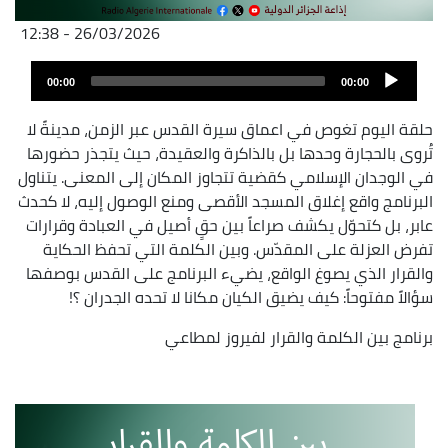
26/03/2026 - 12:38
Fichier
Audio
audio
00:00
00:00
layer
حلقة اليوم تغوص في اعماق سيرة القدس عبر الزمن، مدينةً لا
تُروى بالحجارة وحدها بل بالذاكرة والعقيدة، حيث يتجذر حضورها
في الوجدان الإسلامي كقضية تتجاوز المكان إلى المعنى. يتناول
البرنامج واقع إغلاق المسجد الأقصى ومنع الوصول إليه، لا كحدث
عابر، بل كتحوّل يكشف صراعاً بين حقٍ أصيل في العبادة وقرارات
تفرض العزلة على المقدّس. وبين الكلمة التي تحفظ الحكاية
والقرار الذي يصوغ الواقع، يضيء البرنامج على القدس بوصفها
سؤالاً مفتوحاً: كيف يضيق الكيان مكانا لا تحده الجدران ؟!
برنامج بين الكلمة والقرار لفيروز لمطاعي