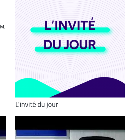
or
decrease
volume.
 M.
L'invité du jour