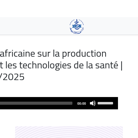
Aller
au
contenu
principal
africaine sur la production
 les technologies de la santé |
1/2025
Use
00:00
Up/Down
Arrow
keys
to
increase