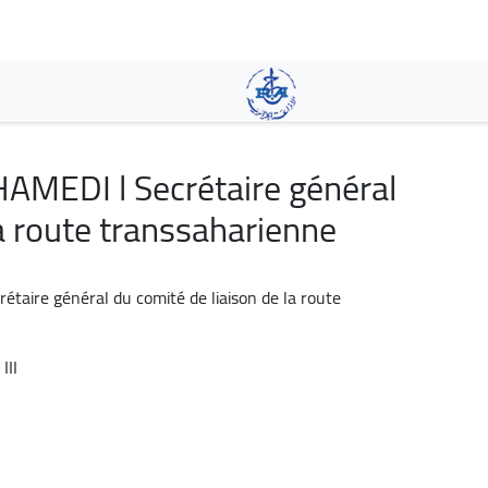
Aller
au
contenu
principal
EDI l Secrétaire général
la route transsaharienne
aire général du comité de liaison de la route
III