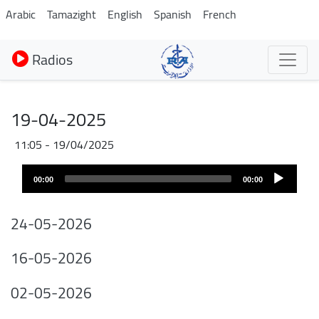
Aller
Arabic
Tamazight
English
Spanish
French
au
contenu
Radios
principal
19-04-2025
19/04/2025 - 11:05
Fichier
Audio
audio
00:00
00:00
layer
24-05-2026
16-05-2026
02-05-2026