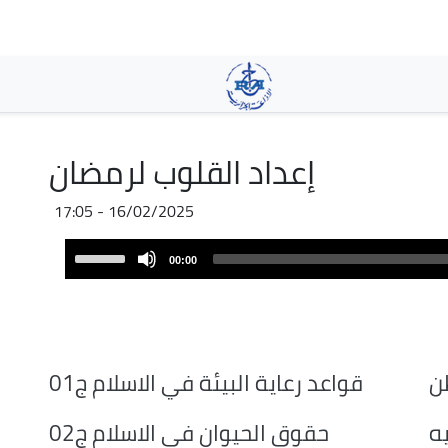
Aller
au
contenu
principal
إعداد القلوب لرمضان
16/02/2025 - 17:05
Audio
Use
00:00
Player
Up/Down
Arrow
keys
to
increase
ن
قواعد رعاية البيئة في الاسلام ج01
or
decrease
ه
حقوق الحيوان في الاسلام ج02
volume.