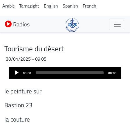
Aller
Arabic
Tamazight
English
Spanish
French
au
contenu
Radios
principal
Tourisme du dèsert
30/01/2025 - 09:05
Audio
00:00
00:00
Player
le peinture sur
Bastion 23
la couture