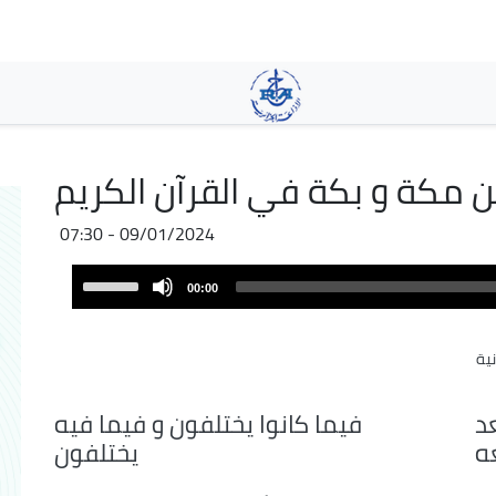
Aller
au
contenu
principal
ن مكة و بكة في القرآن الكريم
09/01/2024 - 07:30
Audio
Use
00:00
Player
Up/Down
Arrow
نية
keys
to
increase
د
فيما كانوا يختلفون و فيما فيه
or
ه
يختلفون
decrease
volume.