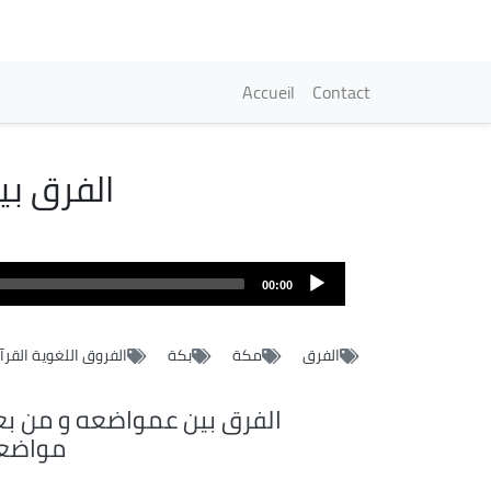
Navigation princi
Accueil
Contact
الفرق بي
Fichier
audio
00:00
الفرق
مكة
بكة
الفروق اللغوية القرآ
الفرق بين عمواضعه و من بع
مواضع