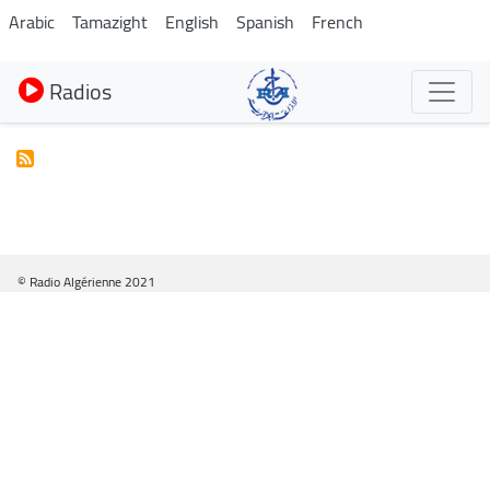
Aller
Arabic
Tamazight
English
Spanish
French
au
contenu
Radios
principal
© Radio Algérienne 2021