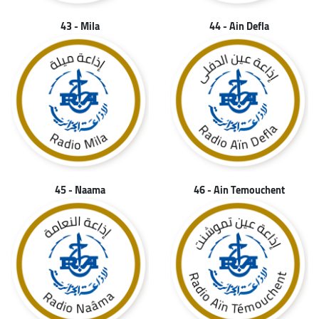
43 - Mila
44 - Ain Defla
45 - Naama
46 - Ain Temouchent