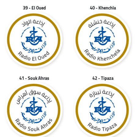
39 - El Oued
40 - Khenchla
41 - Souk Ahras
42 - Tipaza