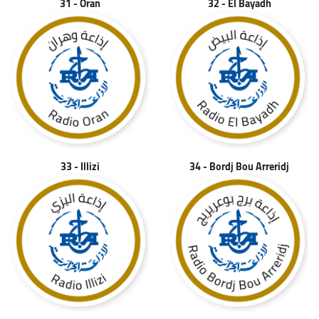
31 - Oran
32 - El Bayadh
33 - Illizi
34 - Bordj Bou Arreridj