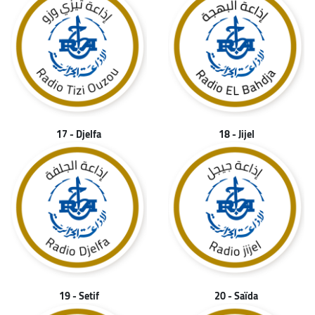
17 - Djelfa
18 - Jijel
19 - Setif
20 - Saïda