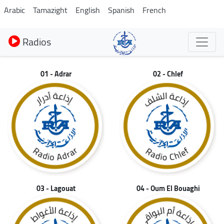
Aller
Arabic
Tamazight
English
Spanish
French
au
contenu
Radios
principal
01 - Adrar
02 - Chlef
03 - Lagouat
04 - Oum El Bouaghi