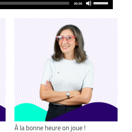
Use
00:00
Up/Down
Arrow
keys
to
increase
or
decrease
volume.
À la bonne heure on joue !