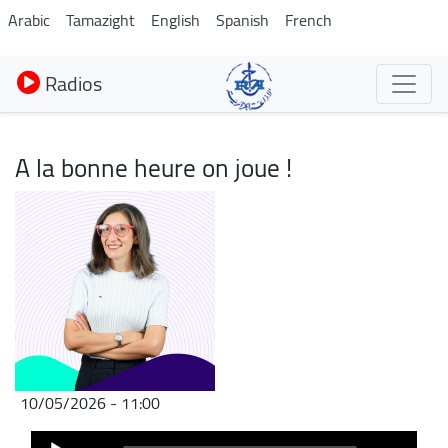
Aller
Arabic
Tamazight
English
Spanish
French
au
contenu
Radios
principal
A la bonne heure on joue !
Image
10/05/2026 - 11:00
Audio