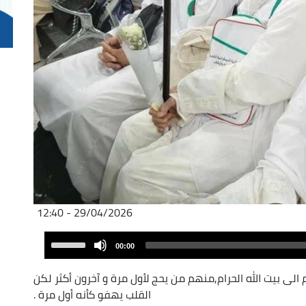
29/04/2026 - 12:40
Audio
Use
00:00
Player
Up/Down
Arrow
 بيت الله الحرام,منهم من يحج لأول مرة و آخرون أكثر لكن
keys
القلب يهفو كأنه أول مرة .
to