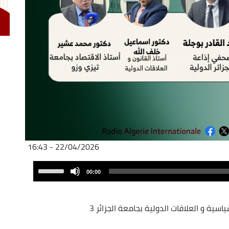
22/04/2026 - 16:43
Audio
Use
00:00
Player
Up/Down
Arrow
keys
ية و العلاقات الدولية بجامعة الجزائر 3
to
increase