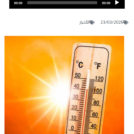
Audio
audio
00:00
00:00
layer
23/03/2026
الأخبار