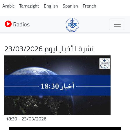
Aller
Arabic
Tamazight
English
Spanish
French
au
contenu
Radios
principal
نشرة الأخبار ليوم 23/03/2026
Image
23/03/2026 - 18:30
Fichier