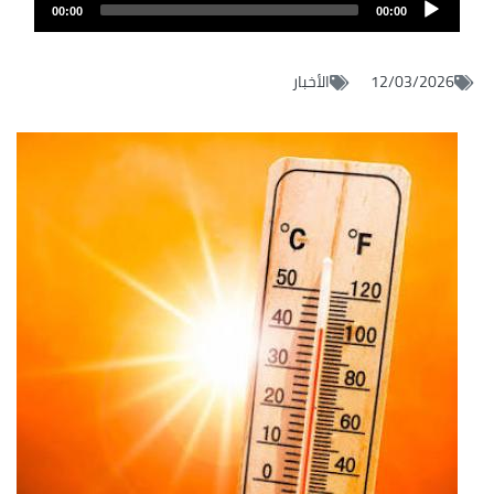
Audio
audio
00:00
00:00
layer
12/03/2026
الأخبار