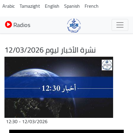
Aller
Arabic
Tamazight
English
Spanish
French
au
contenu
Radios
principal
نشرة الأخبار ليوم 12/03/2026
Image
12/03/2026 - 12:30
Fichier