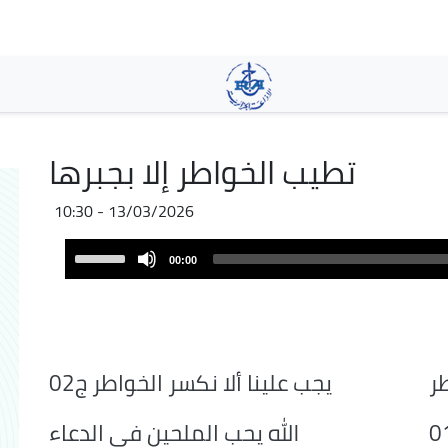
Aller
au
contenu
principal
تطيب الخواطر إلا بجبرها
13/03/2026 - 10:30
Audio
Use
00:00
Player
Up/Down
Arrow
keys
to
increase
طر
يجب علينا ألا نكسر الخواطر ج02
or
decrease
الله يحب الملحين في الدعاء
volume.