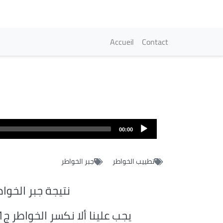
Navigation princi
Accueil
Contact
00:00
تطييب الخواطر
جبر الخواطر
نتيجة جبر الخوا
يجب علينا ألا نكسر الخواطر ج01