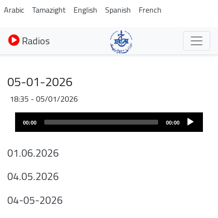
Aller
Arabic
Tamazight
English
Spanish
French
au
contenu
Radios
principal
05-01-2026
05/01/2026 - 18:35
Fichier
Audio
audio
00:00
00:00
layer
01.06.2026
04.05.2026
04-05-2026