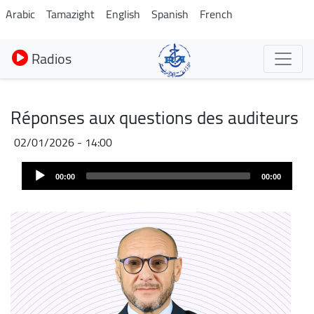
Aller
Arabic
Tamazight
English
Spanish
French
au
contenu
Radios
principal
Réponses aux questions des auditeurs
02/01/2026 - 14:00
Audio
00:00
00:00
Player