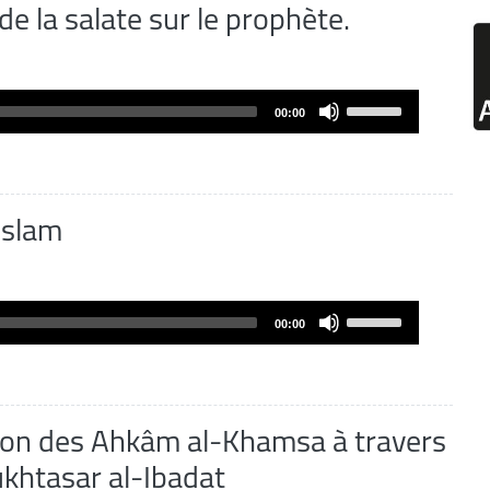
de la salate sur le prophète.
Use
00:00
Up/Down
Arrow
keys
to
islam
increase
or
decrease
volume.
Use
00:00
Up/Down
Arrow
keys
to
on des Ahkâm al-Khamsa à travers
increase
ukhtasar al-Ibadat
or