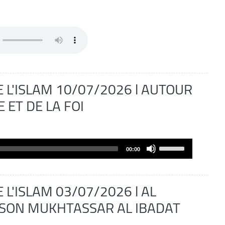
decrease
volume.
 L'ISLAM 10/07/2026 l AUTOUR
 ET DE LA FOI
Use
00:00
Up/Down
Arrow
keys
 L'ISLAM 03/07/2026 l AL
to
 SON MUKHTASSAR AL IBADAT
increase
or