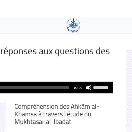
Aller
au
contenu
principal
t réponses aux questions des
Use
00:00
Up/Down
Arrow
Compréhension des Ahkâm al-
keys
Khamsa à travers l'étude du
to
Mukhtasar al-Ibadat
increase
or