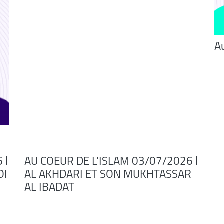
decrease
volume.
Au
 l
AU COEUR DE L'ISLAM 03/07/2026 l
OI
AL AKHDARI ET SON MUKHTASSAR
AL IBADAT