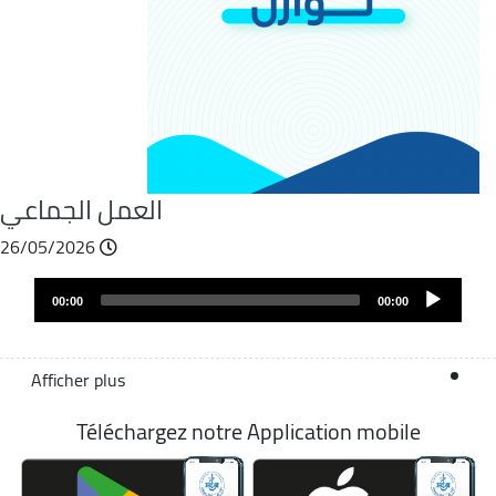
العمل الجماعي
26/05/2026
Fichier
Audio
audio
00:00
00:00
layer
Afficher plus
Téléchargez notre Application mobile