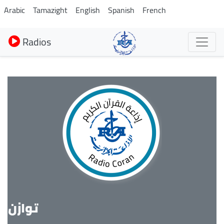
Aller
Arabic
Tamazight
English
Spanish
French
au
contenu
Radios
principal
توازن