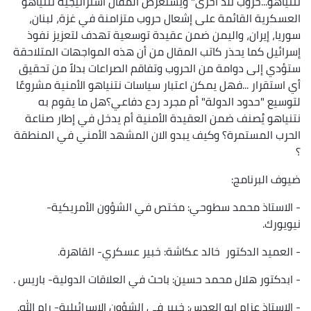
نتنياهو...حروب تلد أخرى" ويستعرض المقال استراتيجية نتنياهو
العسكرية القائمة على إشعال حروب متزامنة في غزة، لبنان،
سوريا، إيران، واليمن ضمن عقيدة توسعية تهدف لتعزيز نفوذ
إسرائيل كما يحذر كاتب المقال من أن هذه المواجهات المتلاحقة
ستؤدي إلى دوامة من الحروب وتفاقم الصراعات بدلاً من تحقيق
أي استقرار ...فهل يمكن اعتبار سياسات نتنياهو الأمنية مشروعًا
لتوسيع "حدود الدولة" أم مجرد ردع دفاعي؟هل ما يقوم به
نتنياهو يُصنف ضمن العقيدة الأمنية أم يدخل في إطار صناعة
الحرب المستمرة؟ وكيف يبدو الان المشهد الأمني في المنطقة
؟
ضيوف البرنامج:
- الاستاذ محمد سطوحي: مختص في الشؤون الأمريكية-
نيويورك.
- العميد الدكتور خالد عكاشة: خبير عسكري- القاهرة.
- ابدكتور هلال محمد حسين: باحث في العلاقات الدولية- باريس .
- الاستاذ عزام ابو العدس: خبير في الشؤون الإسرائيلية- رام الله.