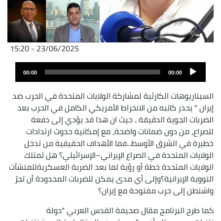
23/06/2025 - 15:20
Fichier
Audio
audio
00:00
00:00
layer
السيناريوهات الكارثية لمشاركة الولايات المتحدة في الحرب ضد
إيران " يحذر كاتبه من الانخراط الأمريكي الكامل في الحرب بعد
الضربات الجوية الدقيقة ـ حيث ان هذا قد يؤدي إلى دفعة
للصراع، من دون ضمانات واضحة، مع إمكانية حدوث ارتدادات
خطيرة في الشرق الأوسط...فما الأهداف الحقيقية من تدخل
الولايات المتحدة في الصراع الإيراني–الإسرائيلي؟ هل تمتلك
الولايات المتحدة خطة أو رؤية لما بعد الضربة العسكريةللمنشآت
النووية الإيرانية؟وإلى أي مدى يمكن للضربات المحدودة أن تجرّ
واشنطن إلى حرب مفتوحة مع إيران؟
كما طرح البرنامج مقال صحيفة القدس العربي "دولة