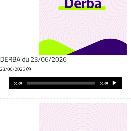
DERBA du 23/06/2026
23/06/2026
Audio
00:00
00:00
layer