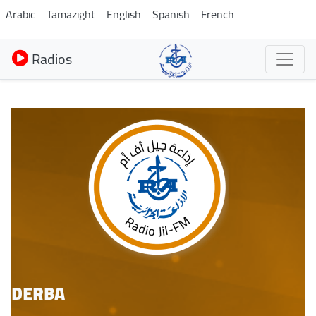
Aller
Arabic
Tamazight
English
Spanish
French
au
contenu
Radios
principal
DERBA