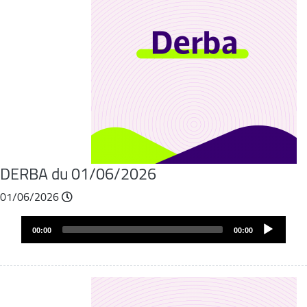
DERBA du 01/06/2026
01/06/2026
Audio
00:00
00:00
layer