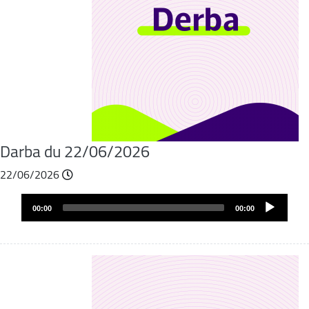
Darba du 22/06/2026
22/06/2026
Audio
00:00
00:00
layer