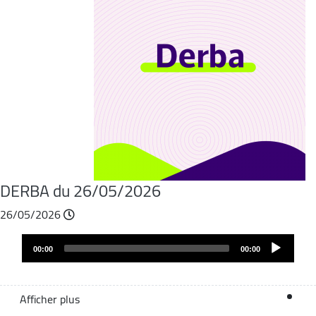
DERBA du 26/05/2026
26/05/2026
Audio
00:00
00:00
layer
Afficher plus