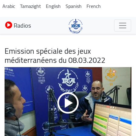
Aller
Arabic
Tamazight
English
Spanish
French
au
contenu
Radios
principal
Emission spéciale des jeux
méditerranéens du 08.03.2022