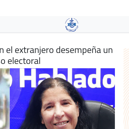
Aller
au
contenu
principal
n el extranjero desempeña un
so electoral