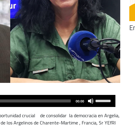
En
Use
00:00
Up/Down
Arrow
portunidad crucial de consolidar la democracia en Argelia,
keys
de los Argelinos de Charente-Martime , Francia, Sr YEfRI
to
increase