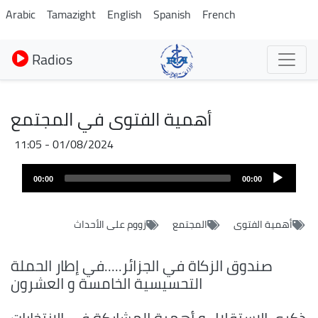
Aller
Arabic
Tamazight
English
Spanish
French
au
contenu
Radios
principal
أهمية الفتوى في المجتمع
01/08/2024 - 11:05
Audio
00:00
00:00
layer
أهمية الفتوى
المجتمع
زووم على الأحداث
صندوق الزكاة في الجزائر.....في إطار الحملة
التحسيسية الخامسة و العشرون