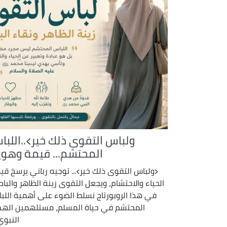
ولباس التقوى ذلك خير﴾..اللبا
المحتشم... قيمة وهوي
﴿ولباس التقوى ذلك خير﴾... توجيه رباني يرسخ قي
الحياء والاحتشام، ويجعل التقوى زينة الظاهر والباط
في هذا الروبورتاج نسلط الضوء على أهمية اللب
المحتشم في حياة المسلم، مستلهمين اله
النبوي 