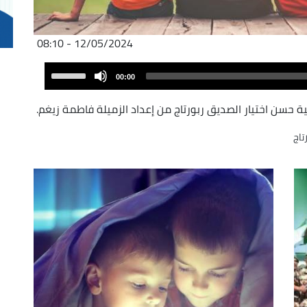
12/05/2024 - 08:10
Audio
Use
00:00
Player
Up/Down
Arrow
ة حسن اختيار الصديق ربورتاج من إعداد الزميلة فاطمة زيغم.
keys
تاج
to
increase
or
decrease
volume.