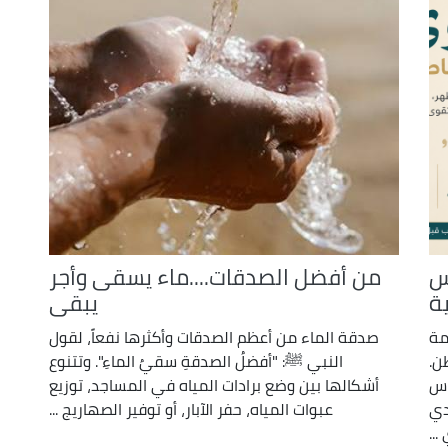
س
من أفضل الصدقات....ماء يسقى وأجر
ة
يبقى
مة
صدقة الماء من أعظم الصدقات وأكثرها نفعاً، لقول
ن.
النبي ﷺ: "أفضلُ الصدقةِ سقيُ الماءِ". وتتنوع
اس
أشكالها بين وضع برادات المياه في المساجد، توزيع
دي
عبوات المياه، حفر الآبار، أو توفير الصهاريج ...
...