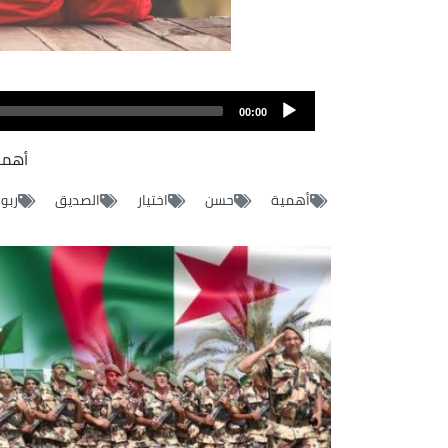
Fichier
audio
00:00
أهمي
أهمية
حسن
اختيار
الصديق
ربور