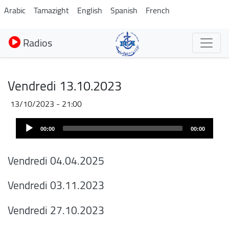
Aller
Arabic
Tamazight
English
Spanish
French
au
contenu
Radios
principal
Vendredi 13.10.2023
13/10/2023 - 21:00
Audio
00:00
00:00
Player
Vendredi 04.04.2025
Vendredi 03.11.2023
Vendredi 27.10.2023