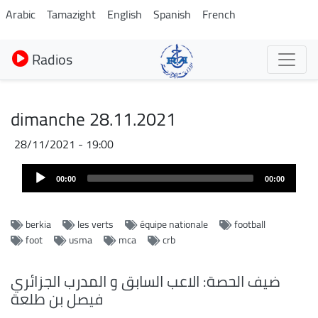
Aller
Arabic
Tamazight
English
Spanish
French
au
contenu
Radios
principal
dimanche 28.11.2021
28/11/2021 - 19:00
Audio
00:00
00:00
Player
berkia
les verts
équipe nationale
football
foot
usma
mca
crb
ضيف الحصة: الاعب السابق و المدرب الجزائري
فيصل بن طلعة