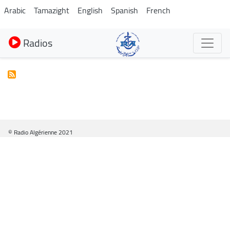
Aller
Arabic
Tamazight
English
Spanish
French
au
contenu
Radios
principal
© Radio Algérienne 2021