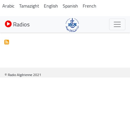
Aller
Arabic
Tamazight
English
Spanish
French
au
contenu
Radios
principal
© Radio Algérienne 2021