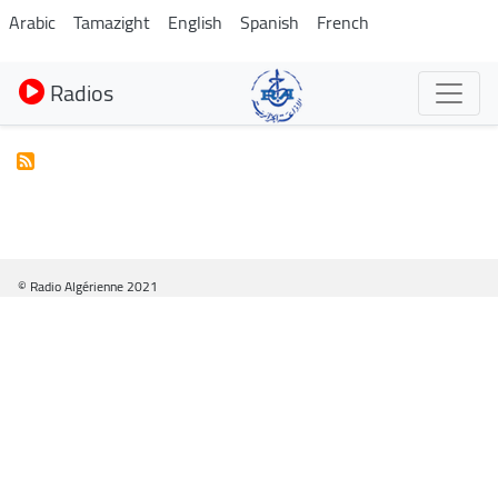
Aller
Arabic
Tamazight
English
Spanish
French
au
contenu
Radios
principal
© Radio Algérienne 2021