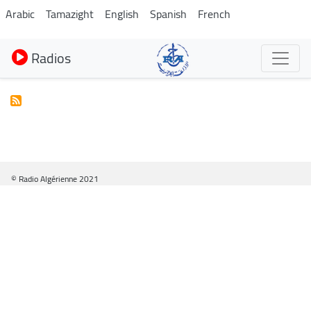
Aller
Arabic
Tamazight
English
Spanish
French
au
contenu
Radios
principal
© Radio Algérienne 2021