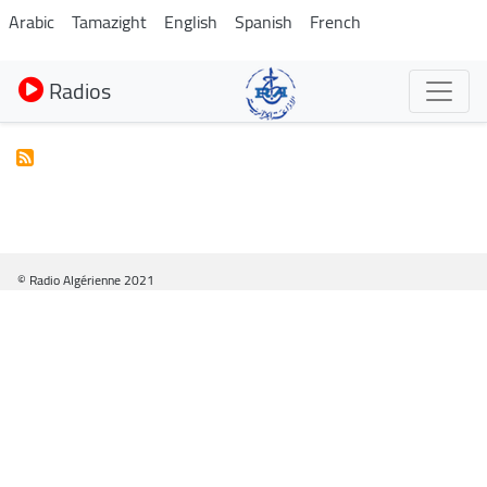
Aller
Arabic
Tamazight
English
Spanish
French
au
contenu
Radios
principal
© Radio Algérienne 2021