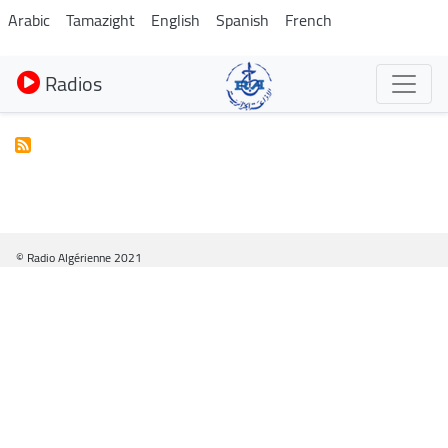
Aller
Arabic
Tamazight
English
Spanish
French
au
contenu
Radios
principal
© Radio Algérienne 2021