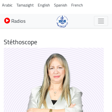
Aller
Arabic
Tamazight
English
Spanish
French
au
contenu
Radios
principal
Stéthoscope
Image