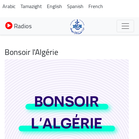
Aller
Arabic
Tamazight
English
Spanish
French
au
contenu
Radios
principal
Bonsoir l'Algérie
Image