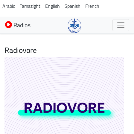
Aller
Arabic
Tamazight
English
Spanish
French
au
contenu
Radios
principal
Radiovore
Image