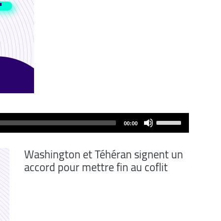
Use
00:00
Up/Down
Arrow
Washington et Téhéran signent un
keys
accord pour mettre fin au coflit
to
increase
or
decrease
volume.