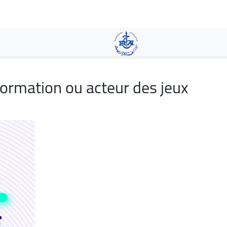
Aller
au
contenu
principal
formation ou acteur des jeux