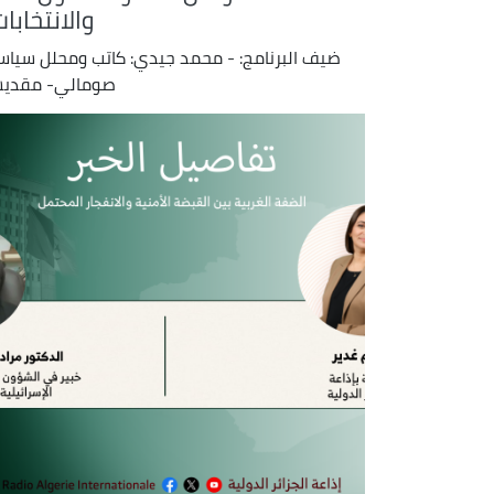
والانتخابا
ضيف البرنامج: - محمد جيدي: كاتب ومحلل سيا
صومالي- مقدي