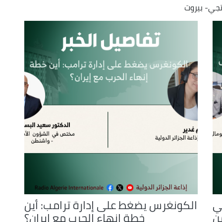
تجي- بيروت
or
decrease
volume.
ي
الكونغرس يضغط على إدارة ترامب: أين
ن
خطة إنهاء الحرب مع إيران؟