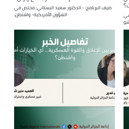
ت؟
ضيف البرنامج: - الدكتور سعيد البستاني: مختص في
الشؤون الأمريكية- واشنطن.
سي
شو