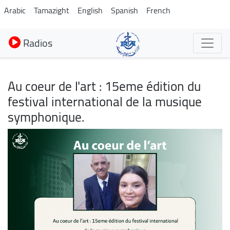
Aller
Arabic
Tamazight
English
Spanish
French
au
contenu
Radios
principal
Au coeur de l'art : 15eme édition du
festival international de la musique
symphonique.
Image