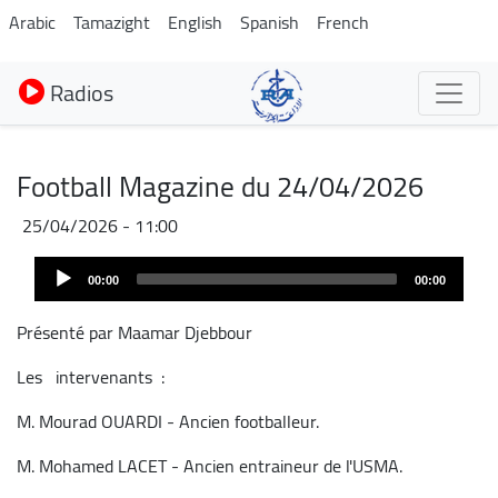
Aller
Arabic
Tamazight
English
Spanish
French
au
contenu
Radios
principal
Football Magazine du 24/04/2026
25/04/2026 - 11:00
Audio
00:00
00:00
Player
Présenté par Maamar Djebbour
Les intervenants :
M. Mourad OUARDI - Ancien footballeur.
M. Mohamed LACET - Ancien entraineur de l'USMA.