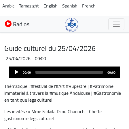
Aller
Arabic
Tamazight
English
Spanish
French
au
contenu
Radios
principal
Guide culturel du 25/04/2026
25/04/2026 - 09:00
Audio
00:00
00:00
Player
Thématique : #festival de l'#Art #Rupestre | #Patrimoine
immateriel à travers la #musique Andalouse | #Gastronomie
en tant que legs culturel
Les invités : • Mme Fadaïla Dilou Chaouch - Cheffe
gastronomie legs culturel