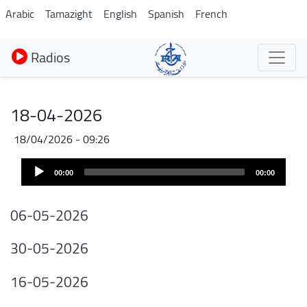
Aller
Arabic
Tamazight
English
Spanish
French
au
contenu
Radios
principal
18-04-2026
18/04/2026 - 09:26
Fichier
Audio
audio
00:00
00:00
Player
06-05-2026
30-05-2026
16-05-2026