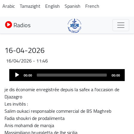
Aller
Arabic
Tamazight
English
Spanish
French
au
contenu
Radios
principal
16-04-2026
16/04/2026 - 11:46
Fichier
Audio
audio
00:00
00:00
Player
je dis économie enregistrée depuis la safex a l'occasion de
Djazagro
Les invités :
Salim oukaci responsable commercial de BS Maghreb
Fadia shoukri de prodalimenta
Anis mohamdi de maroja
Massimiliano brugaletta de lbg sicilia